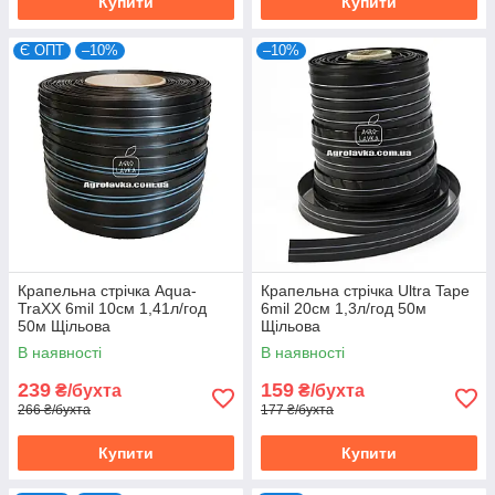
Купити
Купити
Є ОПТ
–10%
–10%
Крапельна стрічка Aqua-
Крапельна стрічка Ultra Tape
TraXX 6mil 10см 1,41л/год
6mil 20см 1,3л/год 50м
50м Щільова
Щільова
В наявності
В наявності
239
159
₴/бухта
₴/бухта
266 ₴/бухта
177 ₴/бухта
Купити
Купити