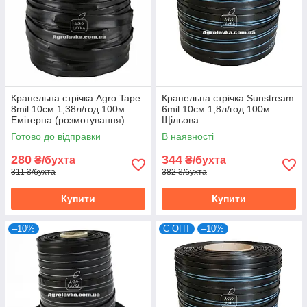
Крапельна стрічка Agro Tape
Крапельна стрічка Sunstream
8mil 10см 1,38л/год 100м
6mil 10см 1,8л/год 100м
Емітерна (розмотування)
Щільова
Готово до відправки
В наявності
280
344
₴/бухта
₴/бухта
311 ₴/бухта
382 ₴/бухта
Купити
Купити
–10%
Є ОПТ
–10%