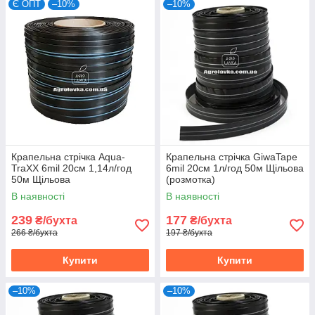
Є ОПТ
–10%
–10%
Крапельна стрічка Aqua-
Крапельна стрічка GiwaTape
TraXX 6mil 20см 1,14л/год
6mil 20см 1л/год 50м Щільова
50м Щільова
(розмотка)
В наявності
В наявності
239
177
₴/бухта
₴/бухта
266 ₴/бухта
197 ₴/бухта
Купити
Купити
–10%
–10%