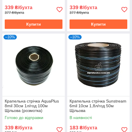
339
339
₴/бухта
₴/бухта
377 ₴/бухта
377 ₴/бухта
Купити
Купити
–10%
–10%
Крапельна стрічка AquaPlus
Крапельна стрічка Sunstream
8mil 30см 1л/год 100м
6mil 10см 1,8л/год 50м
Щільова (розмотка)
Щільова
Готово до відправки
В наявності
339
183
₴/бухта
₴/бухта