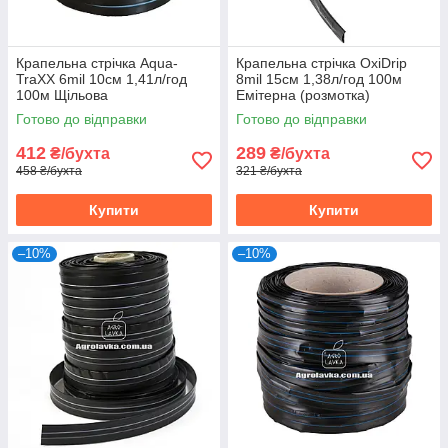
Крапельна стрічка Aqua-
Крапельна стрічка OxiDrip
TraXX 6mil 10см 1,41л/год
8mil 15см 1,38л/год 100м
100м Щільова
Емітерна (розмотка)
Готово до відправки
Готово до відправки
412
289
₴/бухта
₴/бухта
458 ₴/бухта
321 ₴/бухта
Купити
Купити
–10%
–10%