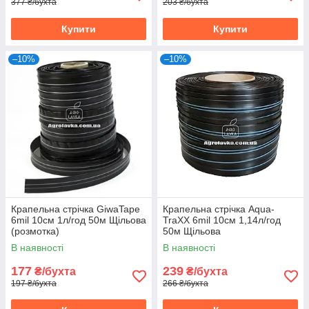
377 ₴/бухта
203 ₴/бухта
Купити
Купити
–10%
–10%
Крапельна стрічка GiwaTape
Крапельна стрічка Aqua-
6mil 10см 1л/год 50м Щільова
TraXX 6mil 10см 1,14л/год
(розмотка)
50м Щільова
В наявності
В наявності
177
239
₴/бухта
₴/бухта
197 ₴/бухта
266 ₴/бухта