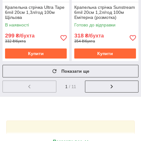
Крапельна стрічка Ultra Tape
Крапельна стрічка Sunstream
6mil 20см 1,3л/год 100м
6mil 20см 1,2л/год 100м
Щільова
Емітерна (розмотка)
В наявності
Готово до відправки
299
318
₴/бухта
₴/бухта
332 ₴/бухта
354 ₴/бухта
Купити
Купити
Показати ще
1
/ 11
Купити крапельне зрошення в бухтах до