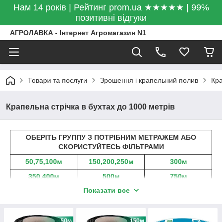
Нам 14 років | Рейтинг prom.ua ★★★★★ | 99%
позитивні відгуки
АГРОЛАВКА - Інтернет Агромагазин N1
Товари та послуги
Зрошення і крапельний полив
Кра
Крапельна стрічка в бухтах до 1000 метрів
ОБЕРІТЬ ГРУППУ З ПОТРІБНИМ МЕТРАЖЕМ АБО
СКОРИСТУЙТЕСЬ ФІЛЬТРАМИ
50,75,100м
150,200,250м
300м
350,400м
500м
750м
Показати все
1000м
1100,1250,1300,17
від 2000м
50м
Комплекти
Фурнітура
На метраж