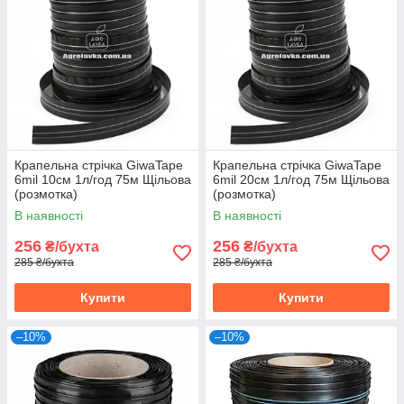
Крапельна стрічка GiwaTape
Крапельна стрічка GiwaTape
6mil 10см 1л/год 75м Щільова
6mil 20см 1л/год 75м Щільова
(розмотка)
(розмотка)
В наявності
В наявності
256
256
₴/бухта
₴/бухта
285 ₴/бухта
285 ₴/бухта
Купити
Купити
–10%
–10%