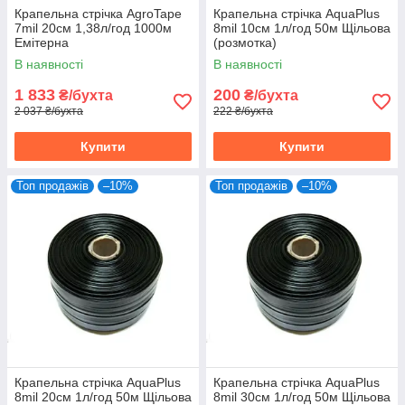
Крапельна стрічка AgroTape
Крапельна стрічка AquaPlus
7mil 20см 1,38л/год 1000м
8mil 10см 1л/год 50м Щільова
Емітерна
(розмотка)
В наявності
В наявності
1 833
200
₴/бухта
₴/бухта
2 037 ₴/бухта
222 ₴/бухта
Купити
Купити
Топ продажів
–10%
Топ продажів
–10%
Крапельна стрічка AquaPlus
Крапельна стрічка AquaPlus
8mil 20см 1л/год 50м Щільова
8mil 30см 1л/год 50м Щільова