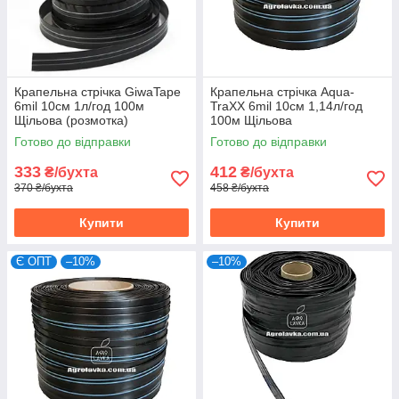
Крапельна стрічка GiwaTape
Крапельна стрічка Aqua-
6mil 10см 1л/год 100м
TraXX 6mil 10см 1,14л/год
Щільова (розмотка)
100м Щільова
Готово до відправки
Готово до відправки
333
412
₴/бухта
₴/бухта
370 ₴/бухта
458 ₴/бухта
Купити
Купити
Є ОПТ
–10%
–10%