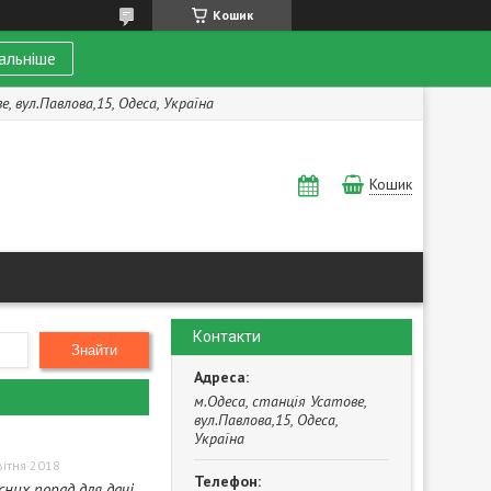
Кошик
альніше
, вул.Павлова,15, Одеса, Україна
Кошик
Контакти
Знайти
м.Одеса, станція Усатове,
вул.Павлова,15, Одеса,
Україна
вітня 2018
сних порад для дачі