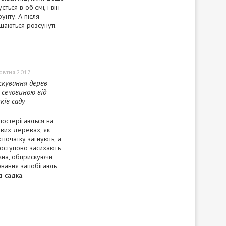
ється в об'ємі, і він
унту. А після
ишаються розсунуті.
овтня 2017
кування дерев
 сечовиною від
ків саду
постерігаються на
вих деревах, як
спочатку загнують, а
поступово засихають
жна, обприскуючи
вання запобігають
д садка.