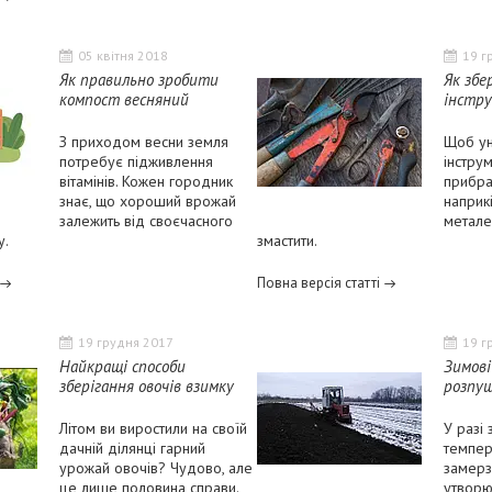
05 квітня 2018
19 г
Як правильно зробити
Як збе
компост весняний
інстру
З приходом весни земля
Щоб ун
потребує підживлення
інструм
вітамінів. Кожен городник
прибрат
знає, що хороший врожай
наприкі
залежить від своєчасного
метале
у.
змастити.
Повна версія статті
19 грудня 2017
19 г
Найкращі способи
Зимові
зберігання овочів взимку
розпу
Літом ви виростили на своїй
У разі
дачній ділянці гарний
темпер
урожай овочів? Чудово, але
замерз
це лише половина справи.
утворю