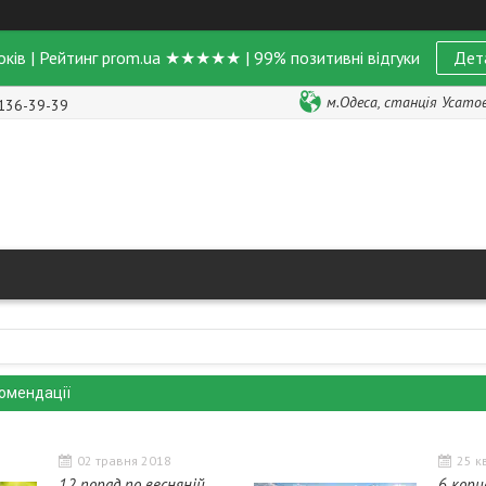
оків | Рейтинг prom.ua ★★★★★ | 99% позитивні відгуки
Дет
м.Одеса, станція Усатове
 136-39-39
омендації
02 травня 2018
25 к
12 порад по весняній
6 кори