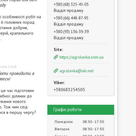
+380 (68) 325-45-05
оду
Відділ продажу
і особливості робіт на
+380 (66) 448-87-95
. 6 головних порад
Відділ продажу
стання добрив,
+380 (93) 136-39-39
терій, крапельного
Відділ продажу
.
https://agrolavka.com.ua
вітня 2018
agrolavka@ukr.net
боти проводити в
авесні
+380683254505
 це час підготовки
ибної ділянки до
вання нового
. Тож чим слід
Графік роботи
ися в першу чергу?
Понеділок
08:30
17:30
Вівторок
08:30
17:30