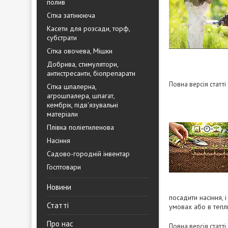
полив
Сітка затінююча
Касети для розсади, торф,
субстрати
Сітка овочева, Мішки
Добрива, стимулятори,
антистресанти, біопрепарати
Повна версія статті
Сітка шпалерна,
агрошпалера, шпагат,
кембрік, підв'язувальні
матеріали
Плівка поліетиленова
Насіння
Садово-городній інвентар
Госптовари
Новини
посадити насіння,
Статті
умовах або в тепли
Про нас
Повна версія статті