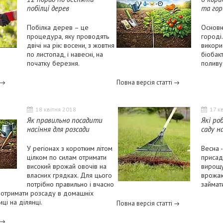
побілці дерев
та гор
Побілка дерев – це
Основн
процедура, яку проводять
городі
двічі на рік: восени, з жовтня
викори
по листопад, і навесні, на
біобак
початку березня.
поливу
Повна версія статті
18 квітня 2018
17 к
Як правильно посадити
Які ро
насіння для розсади
саду н
У регіонах з коротким літом
Весна -
цілком по силам отримати
присад
високий врожай овочів на
вирощу
власних грядках. Для цього
врожаю
потрібно правильно і вчасно
займат
 і отримати розсаду в домашніх
ці на ділянці.
Повна версія статті