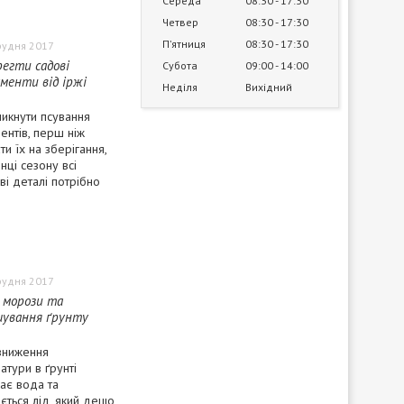
Середа
08:30
17:30
Четвер
08:30
17:30
Пʼятниця
08:30
17:30
рудня 2017
регти садові
Субота
09:00
14:00
менти від іржі
Неділя
Вихідний
икнути псування
ентів, перш ніж
и їх на зберігання,
нці сезону всі
ві деталі потрібно
рудня 2017
 морози та
шування ґрунту
 зниження
атури в ґрунті
ає вода та
ється лід, який дещо