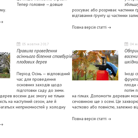
Тепер головне —довше
збільшу
мку.
розсуває або розриває частинки ґр
відтавання ґрунту ці частинки зал
Повна версія статті
05 жовтня 2017
04 ж
Правила проведення
Обприс
осіннього білення стовбурів
восени
плодових дерев
шкідни
Період Осінь — відповідний
Іноді с
час для проведення
фрукто
основних заходів щодо
плоди 
підготовки саду до зими.
потім 
дерев восени дає змогу не тільки
на гілках. Допомогти деревам мо
сть на наступний сезон, але й
сечовиною ще з осені. Це захворю
 багатьох неприємностей у холодну
частково або повністю, залежно ві
Повна версія статті